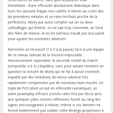
immédiate : d’une efficacité absolument diabolique dans
leurs tirs (aucune frappe non cadrée à relever au cours des
dix premières minutes et un ratio tirs/buts proche de la
perfection), Moiry put aussi compter sur un ou deux
cafouillages qui finirent, on ne sait trop comment, au fond
des filets de Steeve, là où les tartreux n’avait pas leur pareil
pour ajuster les montants adverses.
Remonter un tel passif (7 à 3 à la pause) face à une équipe
de ce niveau relevait de la mission impossible.
Heureusement cependant, la seconde moitié du match
(remportée 4 à 3) s’équilibra, sans pour autant remettre en
question la victoire de Moiry qui ne fut à aucun moment
inquiété par des tentatives de retour adverse très
rapidement compensées par de nouveaux buts inscrits. Un
triplé de Pich (dont un but en infériorité numérique), un
autre powerplay efficace (conclu cette fois par Nico) ainsi
que quelques jolies actions offensives furent au rang des
signes encourageants à relever, même si ces derniers ne
feront évidemment pas oublier cette étrange propension à