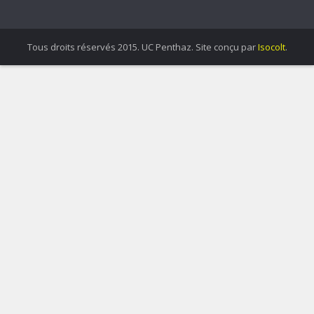
Tous droits réservés 2015. UC Penthaz. Site conçu par
Isocolt
.