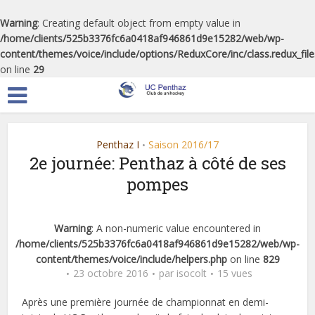
Warning
: Creating default object from empty value in
/home/clients/525b3376fc6a0418af946861d9e15282/web/wp-
content/themes/voice/include/options/ReduxCore/inc/class.redux_fil
on line
29
Penthaz I
Saison 2016/17
•
2e journée: Penthaz à côté de ses
pompes
Warning
: A non-numeric value encountered in
/home/clients/525b3376fc6a0418af946861d9e15282/web/wp-
content/themes/voice/include/helpers.php
on line
829
23 octobre 2016
par
isocolt
15 vues
Après une première journée de championnat en demi-