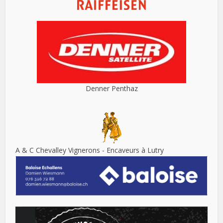
Denner Penthaz
A & C Chevalley Vignerons - Encaveurs à Lutry