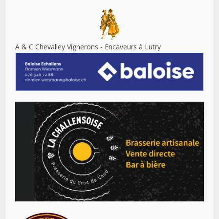
A & C Chevalley Vignerons - Encaveurs à Lutry