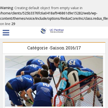
Warning
: Creating default object from empty value in
/home/clients/525b3376fc6a0418af946861d9e15282/web/wp-
content/themes/voice/include/options/ReduxCore/inc/class.redux_fil
on line
29
Catégorie -Saison 2016/17