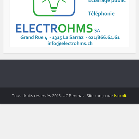
Tous droits réservés 2015. UC Penthaz. Site conçu par
Isocolt
.