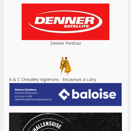
Denner Penthaz
A & C Chevalley Vignerons - Encaveurs à Lutry