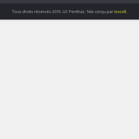
Tous droits réservés 2015. UC Penthaz. Site conçu par
Isocolt
.