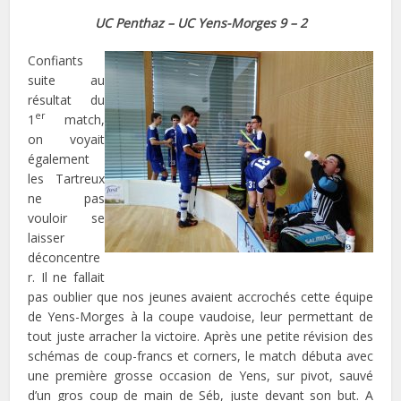
UC Penthaz – UC Yens-Morges 9 – 2
Confiants
suite au
résultat du
er
1
match,
on voyait
également
les Tartreux
ne pas
vouloir se
laisser
déconcentre
r. Il ne fallait
pas oublier que nos jeunes avaient accrochés cette équipe
de Yens-Morges à la coupe vaudoise, leur permettant de
tout juste arracher la victoire. Après une petite révision des
schémas de coup-francs et corners, le match débuta avec
une première grosse occasion de Yens, sur pivot, sauvé
d’un gros coup de main de Séb, juste devant son but. A