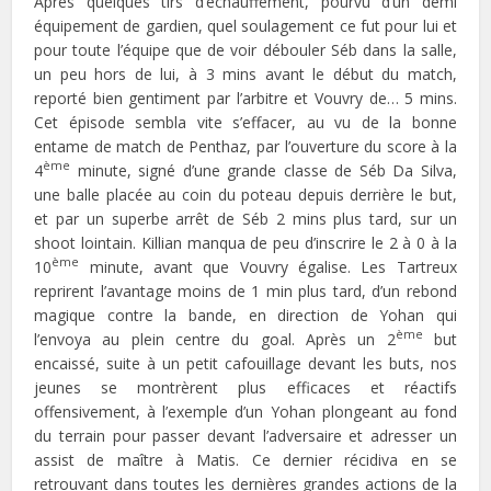
Après quelques tirs d’échauffement, pourvu d’un demi
équipement de gardien, quel soulagement ce fut pour lui et
pour toute l’équipe que de voir débouler Séb dans la salle,
un peu hors de lui, à 3 mins avant le début du match,
reporté bien gentiment par l’arbitre et Vouvry de… 5 mins.
Cet épisode sembla vite s’effacer, au vu de la bonne
entame de match de Penthaz, par l’ouverture du score à la
ème
4
minute, signé d’une grande classe de Séb Da Silva,
une balle placée au coin du poteau depuis derrière le but,
et par un superbe arrêt de Séb 2 mins plus tard, sur un
shoot lointain. Killian manqua de peu d’inscrire le 2 à 0 à la
ème
10
minute, avant que Vouvry égalise. Les Tartreux
reprirent l’avantage moins de 1 min plus tard, d’un rebond
magique contre la bande, en direction de Yohan qui
ème
l’envoya au plein centre du goal. Après un 2
but
encaissé, suite à un petit cafouillage devant les buts, nos
jeunes se montrèrent plus efficaces et réactifs
offensivement, à l’exemple d’un Yohan plongeant au fond
du terrain pour passer devant l’adversaire et adresser un
assist de maître à Matis. Ce dernier récidiva en se
retrouvant dans toutes les dernières grandes actions de la