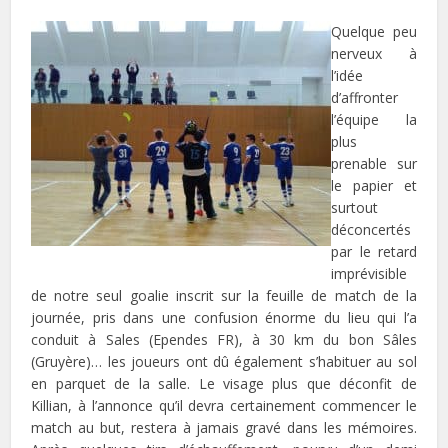
Quelque peu
nerveux à
l’idée
d’affronter
l’équipe la
plus
prenable sur
le papier et
surtout
déconcertés
par le retard
imprévisible
de notre seul goalie inscrit sur la feuille de match de la
journée, pris dans une confusion énorme du lieu qui l’a
conduit à Sales (Ependes FR), à 30 km du bon Sâles
(Gruyère)… les joueurs ont dû également s’habituer au sol
en parquet de la salle. Le visage plus que déconfit de
Killian, à l’annonce qu’il devra certainement commencer le
match au but, restera à jamais gravé dans les mémoires.