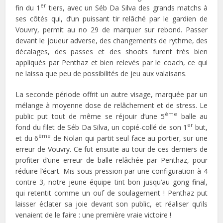
er
fin du 1
tiers, avec un Séb Da Silva des grands matchs à
ses côtés qui, d’un puissant tir relâché par le gardien de
Vouvry, permit au no 29 de marquer sur rebond. Passer
devant le joueur adverse, des changements de rythme, des
décalages, des passes et des shoots furent très bien
appliqués par Penthaz et bien relevés par le coach, ce qui
ne laissa que peu de possibilités de jeu aux valaisans.
La seconde période offrit un autre visage, marquée par un
mélange à moyenne dose de relâchement et de stress. Le
ème
public put tout de même se réjouir d’une 5
balle au
er
fond du filet de Séb Da Silva, un copié-collé de son 1
but,
ème
et du 6
de Nolan qui partit seul face au portier, sur une
erreur de Vouvry. Ce fut ensuite au tour de ces derniers de
profiter d’une erreur de balle relâchée par Penthaz, pour
réduire l’écart. Mis sous pression par une configuration à 4
contre 3, notre jeune équipe tint bon jusqu’au gong final,
qui retentit comme un ouf de soulagement ! Penthaz put
laisser éclater sa joie devant son public, et réaliser qu’ils
venaient de le faire : une première vraie victoire !