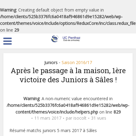
Warning
: Creating default object from empty value in
/home/clients/525b3376fc6a0418af946861d9e15282/web/wp-
content/themes/voice/include/options/ReduxCore/inc/class.redux_fil
on line
29
Juniors
Saison 2016/17
•
Après le passage à la maison, 1ère
victoire des Juniors à Sâles !
Warning
: A non-numeric value encountered in
/home/clients/525b3376fc6a0418af946861d9e15282/web/wp-
content/themes/voice/include/helpers.php
on line
829
11 mars 2017
par
isocolt
31 vues
Résumé matchs juniors 5 mars 2017 à Sâles