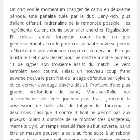
On crut voir le momentum changer de camp en deuxième
période. Une pénalité tuée par le duo Dany-Pich, plus
d’allant offensif, l’adrénaline de la remontée possible : les
ingrédients étaient réunis pour aller chercher l’égalisation.
Et celle-ci arriva lorsqu’un coup franc un peu
généreusement accordé pour crosse haute adverse permit
à Nicolas de faire valoir son coup d’œil en décalant Pich qui
ajusta le filet quasi désert pour permettre à notre numéro
11 de signer son troisième assist du match. Le vent
semblait avoir tourné. Hélas, un nouveau coup franc
adverse trouva le petit filet de la cage défendue par Sylvain,
et ce dernier avantage s’avéra décisif. Profitant d’une plus
grande profondeur de banc, Mont-sur-Rolle, par
l’intermédiaire de leurs joueurs plus frais, jouèrent la
possession de balle afin de fatiguer les tartreux. Le
désormais classique 4 contre 3 final ne permit pas aux
joueurs jouant à domicile de se montrer très dangereux,
même si Cyril, un temps esseulé face au but adverse, parut
être en mesure pousser la balle au fond suite à un rebond
avant que sa canne soit retenue par un gardien adverse