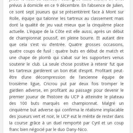
prévus à domicile en ce 9 décembre. En l’absence de Julien,
ce sont sept joueurs qui se présentèrent face à Mont sur
Rolle, équipe qui talonne les tartreux au classement mais
dont la qualité de jeu vaut mieux que la cinquième place
actuelle. L’équipe de la Côte est elle aussi, après un début
de championnat poussif, en pleine bourre. Et autant dire
que cela s’est vu d’entrée. Quatre grosses occasions,
quatre coups de fusil : quatre buts en début de match et
une chape de plomb qui s’abat sur les supporters venus
soutenir le club. La seule chose positive à retenir fut que
les tartreux gardèrent un bon état d’esprit. Profitant peut-
être d’une décompression de l’ancienne équipe de
troisième ligue, Cricrou put par deux fois tromper le
gardien adverse, en profitant au passage pour devenir le
premier joueur de l’histoire du UCP à atteindre le plateau
des 100 buts marqués en championnat. Malgré un
cinquième but adverse qui confirma le réalisme implacable
des joueurs vert et noir, le UCP eut le mérite de rester dans
la course grâce à un duel remporté par Cyril et un coup
franc bien négocié par le duo Dany-Nico.