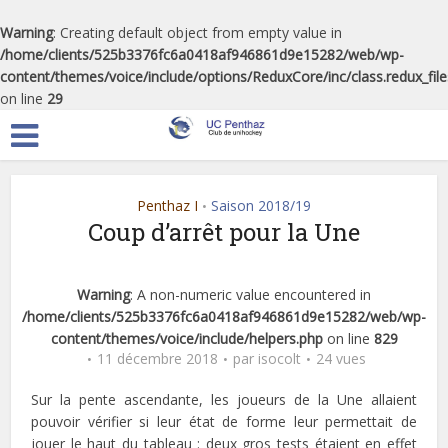
Warning
: Creating default object from empty value in
/home/clients/525b3376fc6a0418af946861d9e15282/web/wp-
content/themes/voice/include/options/ReduxCore/inc/class.redux_fil
on line
29
Penthaz I
Saison 2018/19
•
Coup d’arrêt pour la Une
Warning
: A non-numeric value encountered in
/home/clients/525b3376fc6a0418af946861d9e15282/web/wp-
content/themes/voice/include/helpers.php
on line
829
11 décembre 2018
par
isocolt
24 vues
Sur la pente ascendante, les joueurs de la Une allaient
pouvoir vérifier si leur état de forme leur permettait de
jouer le haut du tableau : deux gros tests étaient en effet