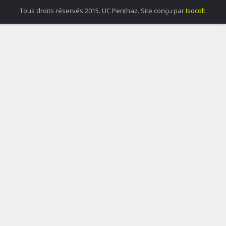
Tous droits réservés 2015. UC Penthaz. Site conçu par
Isocolt
.