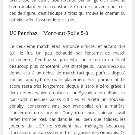
bien roublard en la circonstance. Comme souvent dans ces
cas de figure, c’est l’équipe à trois qui trouva le chemin du
but vide afin d’assurer leur victoire.
UC Penthaz – Mont-sur-Rolle 5-8
Le deuxième match était annoncé difficile, et autant dire
qu’il le fut. Un peu échaudé par l’entame de match
précédente, Penthaz se présenta sur le terrain en étant
beaucoup plus concentré. Une stratégie du
catennacio
qui
donna lieu à un début de match tactique, parfois disputé
sur un faux rythme, où le placement était primordial. Le
score resta très longtemps bloqué à zéro à zéro grâce à
deux défenses bien en place et un Sylvain à son affaire, lui
qui sortit quelques balles difficiles et arrêta un nouveau
pénalty, conservant ainsi son invincibilité en la matière.
L’ouverture du score de Dany d’un shoot lointain avait
l’effet trompe l’œil, car dans le jeu, bien que solides, les
joueurs du UCP ne s’étaient pas ménagés beaucoup
d’occasion face au système très organisé des Genevois. Ce