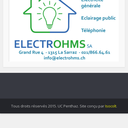
Tous droits réservés 2015. UC Penthaz. Site conçu par
Isocolt
.