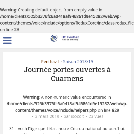
Warning
: Creating default object from empty value in
/home/clients/525b3376fc6a0418af946861d9e15282/web/wp-
content/themes/voice/include/options/ReduxCore/inc/class.redux_fil
on line
29
Penthaz I
Saison 2018/19
•
Journée portes ouvertes à
Cuarnens
Warning
: A non-numeric value encountered in
/home/clients/525b3376fc6a0418af946861d9e15282/web/wp-
content/themes/voice/include/helpers.php
on line
829
3 mars 2019
par
isocolt
23 vues
31 : voilà l’âge que fêtait notre Cricrou national aujourd’hui.