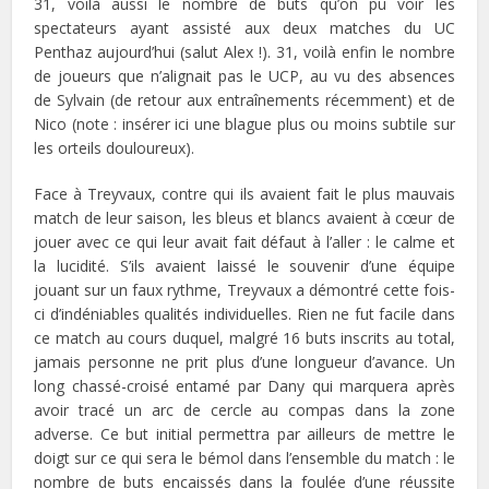
31, voilà aussi le nombre de buts qu’on pu voir les
spectateurs ayant assisté aux deux matches du UC
Penthaz aujourd’hui (salut Alex !). 31, voilà enfin le nombre
de joueurs que n’alignait pas le UCP, au vu des absences
de Sylvain (de retour aux entraînements récemment) et de
Nico (note : insérer ici une blague plus ou moins subtile sur
les orteils douloureux).
Face à Treyvaux, contre qui ils avaient fait le plus mauvais
match de leur saison, les bleus et blancs avaient à cœur de
jouer avec ce qui leur avait fait défaut à l’aller : le calme et
la lucidité. S’ils avaient laissé le souvenir d’une équipe
jouant sur un faux rythme, Treyvaux a démontré cette fois-
ci d’indéniables qualités individuelles. Rien ne fut facile dans
ce match au cours duquel, malgré 16 buts inscrits au total,
jamais personne ne prit plus d’une longueur d’avance. Un
long chassé-croisé entamé par Dany qui marquera après
avoir tracé un arc de cercle au compas dans la zone
adverse. Ce but initial permettra par ailleurs de mettre le
doigt sur ce qui sera le bémol dans l’ensemble du match : le
nombre de buts encaissés dans la foulée d’une réussite