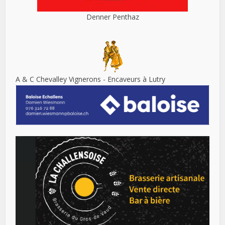
Denner Penthaz
A & C Chevalley Vignerons - Encaveurs à Lutry