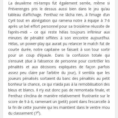
La deuxième mi-temps fut également serrée, même si
Préverenges pris le dessus aussi bien dans le jeu qu’au
tableau d’affichage. Penthaz ne lâcha rien, à l’image d’un
Cyril tout en abnégation qui ramena notre à équipe à 7-6
après un bel effort personnel pour sa troisième réussite de
l’après-midi – ce qui reste hélas toujours inférieur aux
minutes de pénalité sifflées à son encontre aujourd’hui.
Hélas, un power-play qui aurait pu relancer le match fut de
courte durée, notre capitaine se faisant à son tour sortir
pour un coup d’épaule. Dans la confusion totale qui
s’ensuivit (due à l’absence de personne pour contrôler les
pénalités et aux décisions expliquées de façon parfois
assez peu claire par l’arbitre du jour), il sembla que les
joueurs pénalisés sortaient du banc des pénalités au petit
bonheur la chance, ce qui n’aida pas à la remobilisation des
bleus et blancs. Il n’y eut donc pas de remontada finale, et
Penthaz s’inclina de manière relativement frustrante sur le
score de 9 à 6, ramenant un (petit) point dans l’escarcelle à
la fin de cette journée qui les maintient dans le ventre mou
e
du classement (7
).