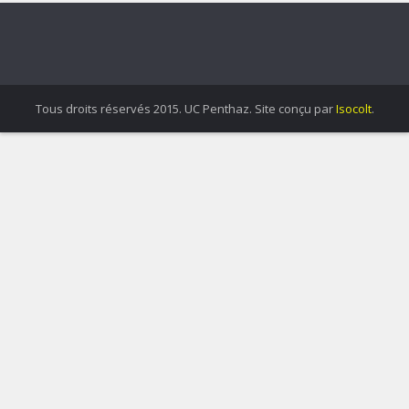
Tous droits réservés 2015. UC Penthaz. Site conçu par
Isocolt
.