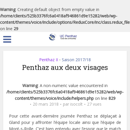
Warning
: Creating default object from empty value in
/home/clients/525b3376fc6a0418af946861d9e15282/web/wp-
content/themes/voice/include/options/ReduxCore/inc/class.redux_fil
on line
29
Penthaz II
Saison 2017/18
•
Penthaz aux deux visages
Warning
: A non-numeric value encountered in
/home/clients/525b3376fc6a0418af946861d9e15282/web/wp-
content/themes/voice/include/helpers.php
on line
829
20 mars 2018
par
isocolt
27 vues
Pour cette avant-dernière journée Penthaz se déplaçait à
Gland pour y affronter l’équipe locale ainsi que l’équipe de
Mont-s-Rolle. C’est bien entendu avec l’espoir que le match