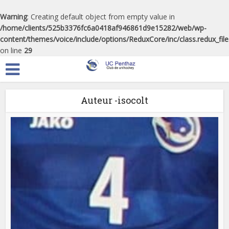
Warning
: Creating default object from empty value in
/home/clients/525b3376fc6a0418af946861d9e15282/web/wp-
content/themes/voice/include/options/ReduxCore/inc/class.redux_fil
on line
29
Auteur -isocolt