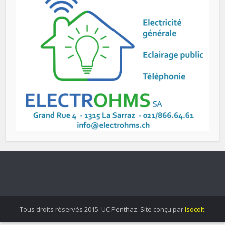
Tous droits réservés 2015. UC Penthaz. Site conçu par
Isocolt
.