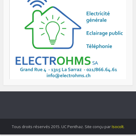
Tous droits réservés 2015. UC Penthaz. Site conçu par
Isocolt
.