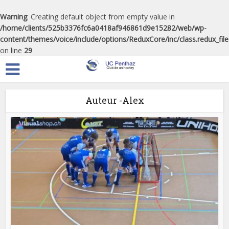
Warning
: Creating default object from empty value in
/home/clients/525b3376fc6a0418af946861d9e15282/web/wp-
content/themes/voice/include/options/ReduxCore/inc/class.redux_fil
on line
29
Auteur -Alex